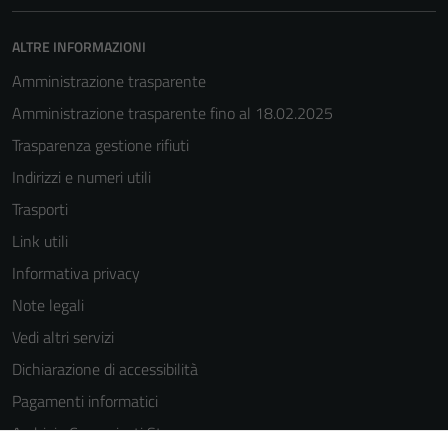
servizi esterni
(si veda la
ALTRE INFORMAZIONI
Cookie policy
estesa per i
Amministrazione trasparente
dettagli) e
Amministrazione trasparente fino al 18.02.2025
possono
Trasparenza gestione rifiuti
essere
utilizzati
Indirizzi e numeri utili
anche per la
Trasporti
profilazione.
Link utili
La
disabilitazione
Informativa privacy
di questi
Note legali
cookies può
Vedi altri servizi
peggiore la
navigazione e
Dichiarazione di accessibilità
la fruizione
Pagamenti informatici
delle
Archivio Comunicati Stampa
funzionalità