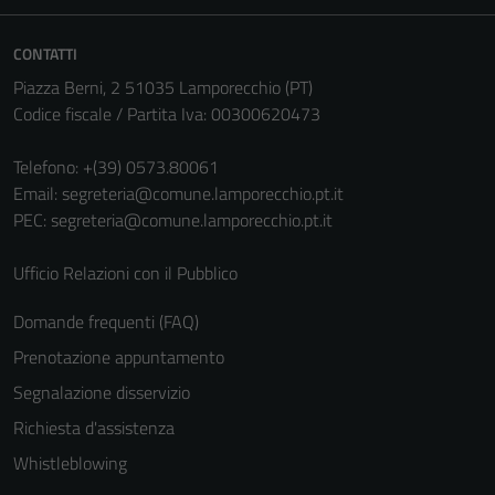
sono necessari
per il
CONTATTI
funzionamento
Piazza Berni, 2 51035 Lamporecchio (PT)
del sito e non
Codice fiscale / Partita Iva: 00300620473
possono
essere
Telefono:
+(39) 0573.80061
disabilitati.
Email:
segreteria@comune.lamporecchio.pt.it
Questi cookie
PEC:
segreteria@comune.lamporecchio.pt.it
non raccolgono
informazioni
Ufficio Relazioni con il Pubblico
personali.
Domande frequenti (FAQ)
Prenotazione appuntamento
Terze parti
Segnalazione disservizio
Questi cookie
sono
Richiesta d'assistenza
impostati da
Whistleblowing
una serie di