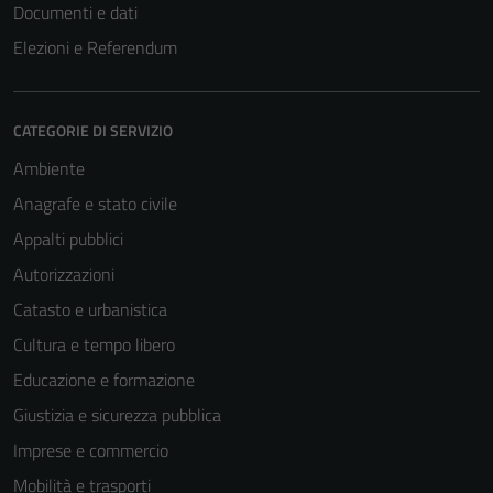
Documenti e dati
informazioni
Elezioni e Referendum
personali.
Terze parti
CATEGORIE DI SERVIZIO
Questi cookie
Ambiente
sono
Anagrafe e stato civile
impostati da
una serie di
Appalti pubblici
servizi esterni
Autorizzazioni
(si veda la
Catasto e urbanistica
Cookie policy
estesa per i
Cultura e tempo libero
dettagli) e
Educazione e formazione
possono
Giustizia e sicurezza pubblica
essere
utilizzati
Imprese e commercio
anche per la
Mobilità e trasporti