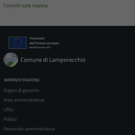
Controlli sulle imprese
Comune di Lamporecchio
Tecnici
Questi cookie
sono necessari
AMMINISTRAZIONE
per il
Organi di governo
funzionamento
del sito e non
Aree amministrative
possono
Uffici
essere
Politici
disabilitati.
Questi cookie
Personale amministrativo
non raccolgono