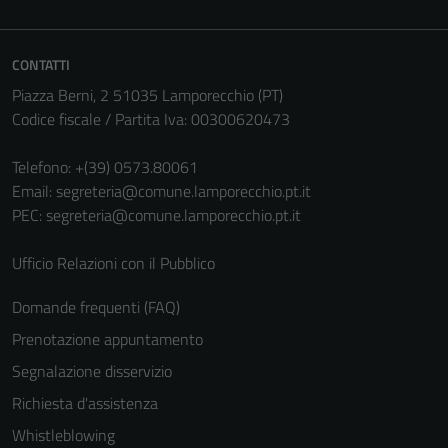
during your
visit. If you
refuse
CONTATTI
these
Piazza Berni, 2 51035 Lamporecchio (PT)
cookies,
Codice fiscale / Partita Iva: 00300620473
some
functionality
Telefono:
+(39) 0573.80061
will
Email:
segreteria@comune.lamporecchio.pt.it
disappear
PEC:
segreteria@comune.lamporecchio.pt.it
from the
website.
Ufficio Relazioni con il Pubblico
Domande frequenti (FAQ)
Marketing
Prenotazione appuntamento
By sharing
Segnalazione disservizio
your
interests
Richiesta d'assistenza
and
Whistleblowing
behavior as