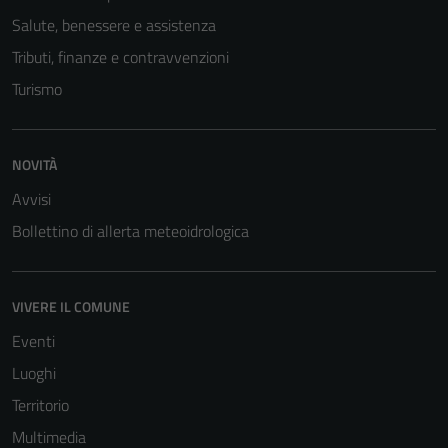
profilazione.
Salute, benessere e assistenza
La
disabilitazione
Tributi, finanze e contravvenzioni
di questi
Turismo
cookies può
peggiore la
navigazione e
NOVITÀ
la fruizione
delle
Avvisi
funzionalità
Bollettino di allerta meteoidrologica
del sito.
VIVERE IL COMUNE
Experience
Eventi
In order for
our website
Luoghi
to perform
Territorio
as well as
Multimedia
possible