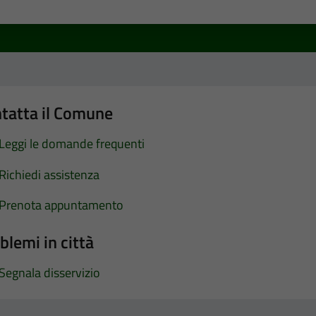
a 1 stelle su 5
luta 2 stelle su 5
Valuta 3 stelle su 5
Valuta 4 stelle su 5
Valuta 5 stelle su 5
tatta il Comune
Leggi le domande frequenti
Richiedi assistenza
Prenota appuntamento
blemi in città
Segnala disservizio