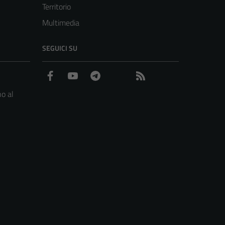
Territorio
Multimedia
SEGUICI SU
Facebook
YouTube
Telegram
WhatsApp
Feed RSS
o al