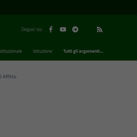
Facebook
YouTube
Telegram
WhatsApp
Feed RSS
Seguici su:
stituzionale
Istruzione
Tutti gli argomenti...
 Affitto