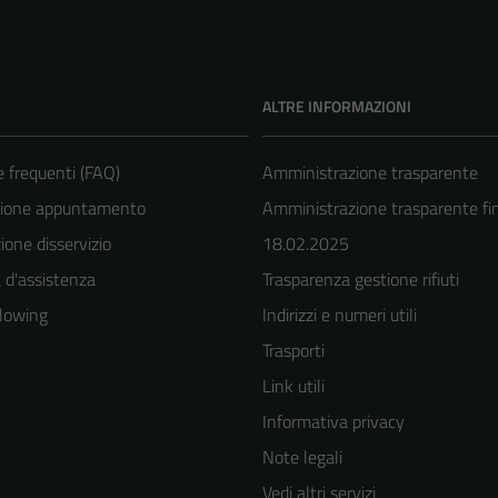
ALTRE INFORMAZIONI
frequenti (FAQ)
Amministrazione trasparente
zione appuntamento
Amministrazione trasparente fin
one disservizio
18.02.2025
 d'assistenza
Trasparenza gestione rifiuti
lowing
Indirizzi e numeri utili
Trasporti
Tecnici
Link utili
Questi cookie
Informativa privacy
sono necessari
Note legali
per il
Vedi altri servizi