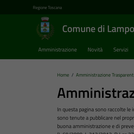
Vai ai contenuti
Vai al footer
Regione Toscana
Comune di Lampo
Amministrazione
Novità
Servizi
Home
/
Amministrazione Trasparent
Amministraz
In questa pagina sono raccolte le
sono tenute a pubblicare nel propri
buona amministrazione e di preve