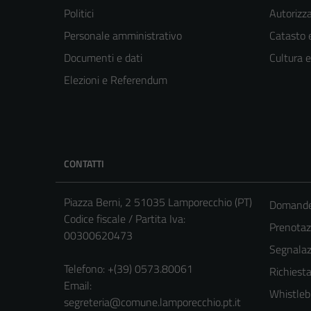
Politici
Autorizza
Personale amministrativo
Catasto e
Documenti e dati
Cultura 
Elezioni e Referendum
CONTATTI
Piazza Berni, 2 51035 Lamporecchio (PT)
Domande 
Codice fiscale / Partita Iva:
Prenota
00300620473
Segnalazi
Telefono:
+(39) 0573.80061
Richiesta
Email:
Whistleb
segreteria@comune.lamporecchio.pt.it