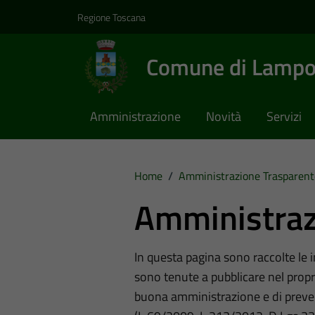
Vai ai contenuti
Vai al footer
Regione Toscana
Comune di Lampo
Amministrazione
Novità
Servizi
Home
/
Amministrazione Trasparent
Amministraz
In questa pagina sono raccolte le
sono tenute a pubblicare nel propri
buona amministrazione e di preve