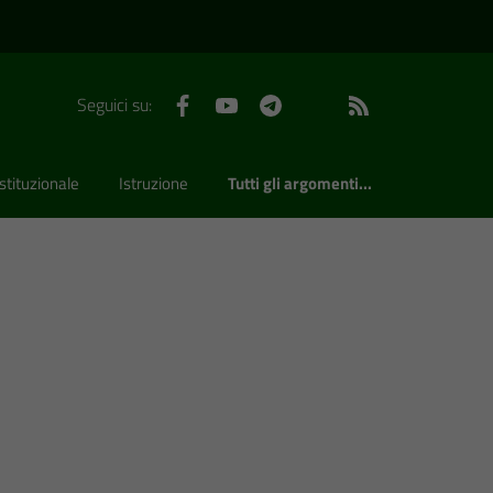
Facebook
YouTube
Telegram
WhatsApp
Feed RSS
Seguici su:
stituzionale
Istruzione
Tutti gli argomenti...