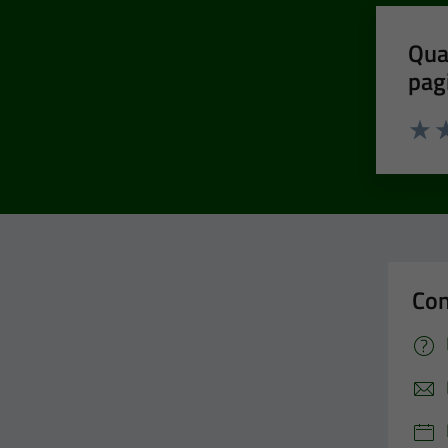
Qua
pag
Valut
Va
Con