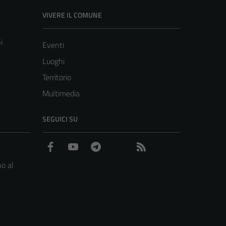
VIVERE IL COMUNE
i
Eventi
Luoghi
Territorio
Multimedia
SEGUICI SU
Facebook
YouTube
Telegram
WhatsApp
Feed RSS
o al