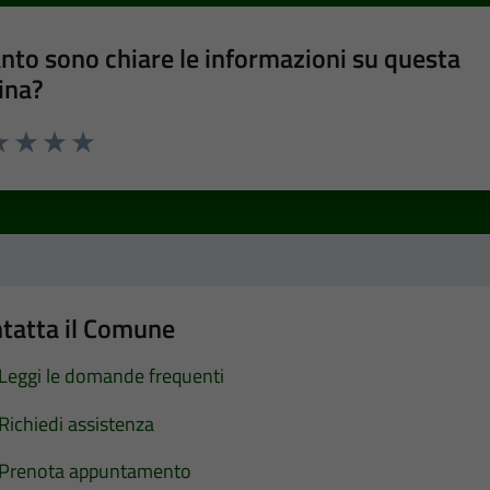
nto sono chiare le informazioni su questa
ina?
a 1 stelle su 5
luta 2 stelle su 5
Valuta 3 stelle su 5
Valuta 4 stelle su 5
Valuta 5 stelle su 5
tatta il Comune
Leggi le domande frequenti
Richiedi assistenza
Prenota appuntamento