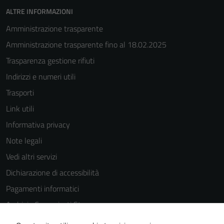
(si veda la
ALTRE INFORMAZIONI
Cookie policy
Amministrazione trasparente
estesa per i
dettagli) e
Amministrazione trasparente fino al 18.02.2025
possono
Trasparenza gestione rifiuti
essere
Indirizzi e numeri utili
utilizzati
anche per la
Trasporti
profilazione.
Link utili
La
Informativa privacy
disabilitazione
di questi
Note legali
cookies può
Vedi altri servizi
peggiore la
Dichiarazione di accessibilità
navigazione e
la fruizione
Pagamenti informatici
delle
Archivio Comunicati Stampa
funzionalità
del sito.