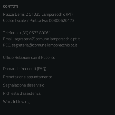
sono necessari
CONTATTI
per il
Piazza Berni, 2 51035 Lamporecchio (PT)
funzionamento
Codice fiscale / Partita Iva: 00300620473
del sito e non
possono
Telefono:
+(39) 0573.80061
essere
Email:
segreteria@comune.lamporecchio.pt.it
disabilitati.
PEC:
segreteria@comune.lamporecchio.pt.it
Questi cookie
non raccolgono
Ufficio Relazioni con il Pubblico
informazioni
personali.
Domande frequenti (FAQ)
Prenotazione appuntamento
Terze parti
Segnalazione disservizio
Questi cookie
Richiesta d'assistenza
sono
impostati da
Whistleblowing
una serie di
servizi esterni