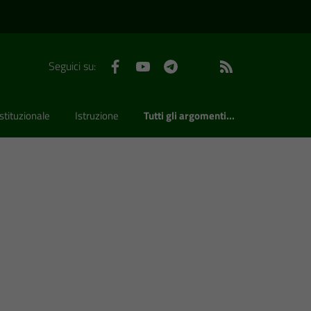
Facebook
YouTube
Telegram
WhatsApp
Feed RSS
Seguici su:
stituzionale
Istruzione
Tutti gli argomenti...