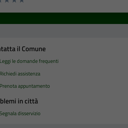
a 1 stelle su 5
luta 2 stelle su 5
Valuta 3 stelle su 5
Valuta 4 stelle su 5
Valuta 5 stelle su 5
tatta il Comune
Leggi le domande frequenti
Richiedi assistenza
Prenota appuntamento
blemi in città
Segnala disservizio