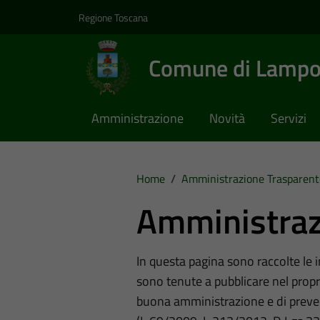
Vai ai contenuti
Vai al footer
Regione Toscana
Comune di Lampo
Amministrazione
Novità
Servizi
Home
/
Amministrazione Trasparent
Amministraz
In questa pagina sono raccolte le
sono tenute a pubblicare nel propri
buona amministrazione e di preve