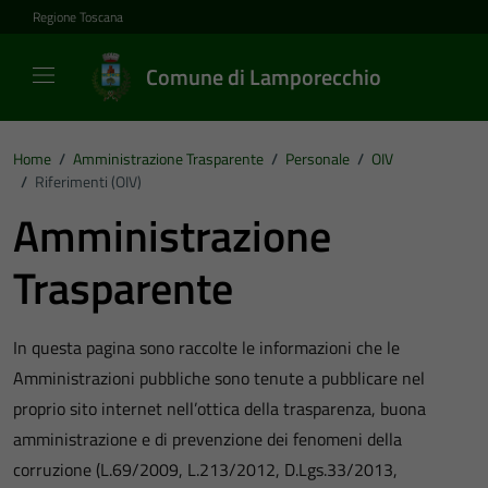
Vai ai contenuti
Vai al footer
Regione Toscana
Comune di Lamporecchio
Home
/
Amministrazione Trasparente
/
Personale
/
OIV
/
Riferimenti (OIV)
Amministrazione
Trasparente
In questa pagina sono raccolte le informazioni che le
Amministrazioni pubbliche sono tenute a pubblicare nel
proprio sito internet nell’ottica della trasparenza, buona
amministrazione e di prevenzione dei fenomeni della
corruzione (L.69/2009, L.213/2012, D.Lgs.33/2013,