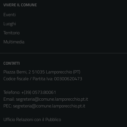
essere
VIVERE IL COMUNE
disabilitati.
Questi cookie
Eventi
non raccolgono
Luoghi
informazioni
Territorio
personali.
Multimedia
Terze parti
Questi cookie
CONTATTI
sono
Piazza Berni, 2 51035 Lamporecchio (PT)
impostati da
Codice fiscale / Partita Iva: 00300620473
una serie di
servizi esterni
Telefono:
+(39) 0573.80061
(si veda la
Email:
segreteria@comune.lamporecchio.pt.it
Cookie policy
PEC:
segreteria@comune.lamporecchio.pt.it
estesa per i
dettagli) e
Ufficio Relazioni con il Pubblico
possono