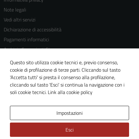
to perform
Note legali
as well as
Vedi altri servizi
possible
during your
Dichiarazione di accessibilità
visit. If you
Pagamenti informatici
refuse
Archivio Comunicati Stampa
these
cookies,
Questo sito utilizza cookie tecnici e, previo consenso,
some
cookie di profilazione di terze parti. Cliccando sul tasto
SEGUICI SU
functionality
'Accetta tutti' si presta il consenso alla profilazione,
will
Facebook
YouTube
Telegram
WhatsApp
Feed RSS
cliccando sul tasto 'Esci' si continua la navigazione con i
disappear
soli cookie tecnici.
Link alla cookie policy
from the
website.
Mappa del sito
Statistiche
Piano di miglioramento
del sito
Impostazioni
Marketing
Esci
By sharing