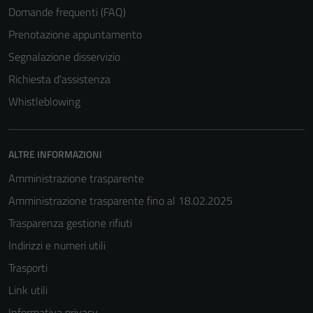
essere
Domande frequenti (FAQ)
utilizzati
Prenotazione appuntamento
anche per la
Segnalazione disservizio
profilazione.
La
Richiesta d'assistenza
disabilitazione
Whistleblowing
di questi
cookies può
peggiore la
ALTRE INFORMAZIONI
navigazione e
la fruizione
Amministrazione trasparente
delle
Amministrazione trasparente fino al 18.02.2025
funzionalità
Trasparenza gestione rifiuti
del sito.
Indirizzi e numeri utili
Trasporti
Experience
Link utili
In order for
our website
Informativa privacy