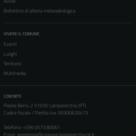
Avvisi
Bollettino di allerta meteoidrologica
Tecnici
VIVERE IL COMUNE
Questi cookie
Eventi
sono necessari
Luoghi
per il
funzionamento
Territorio
del sito e non
Multimedia
possono
essere
disabilitati.
CONTATTI
Questi cookie
non raccolgono
Piazza Berni, 2 51035 Lamporecchio (PT)
informazioni
Codice fiscale / Partita Iva: 00300620473
personali.
Telefono:
+(39) 0573.80061
Email:
segreteria@comune.lamporecchio.pt.it