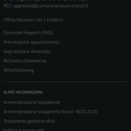
Terze parti
PEC:
segreteria@comune.lamporecchio.pt.it
Questi cookie
sono
Ufficio Relazioni con il Pubblico
impostati da
Domande frequenti (FAQ)
una serie di
servizi esterni
Prenotazione appuntamento
(si veda la
Segnalazione disservizio
Cookie policy
Richiesta d'assistenza
estesa per i
dettagli) e
Whistleblowing
possono
essere
utilizzati
ALTRE INFORMAZIONI
anche per la
Amministrazione trasparente
profilazione.
La
Amministrazione trasparente fino al 18.02.2025
disabilitazione
Trasparenza gestione rifiuti
di questi
Indirizzi e numeri utili