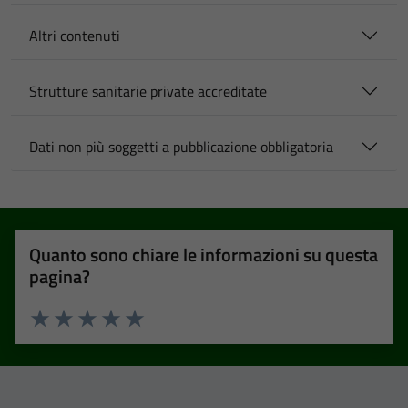
Altri contenuti
Strutture sanitarie private accreditate
Dati non più soggetti a pubblicazione obbligatoria
Quanto sono chiare le informazioni su questa
pagina?
Valuta 1 stelle su 5
Valuta 2 stelle su 5
Valuta 3 stelle su 5
Valuta 4 stelle su 5
Valuta 5 stelle su 5