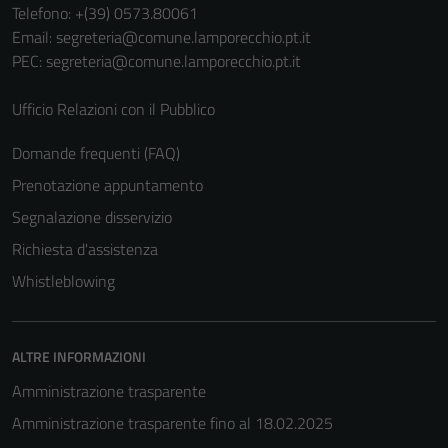
estesa per i
Telefono:
+(39) 0573.80061
dettagli) e
Email:
segreteria@comune.lamporecchio.pt.it
possono
PEC:
segreteria@comune.lamporecchio.pt.it
essere
utilizzati
Ufficio Relazioni con il Pubblico
anche per la
profilazione.
Domande frequenti (FAQ)
La
Prenotazione appuntamento
disabilitazione
Segnalazione disservizio
di questi
cookies può
Richiesta d'assistenza
peggiore la
Whistleblowing
navigazione e
la fruizione
delle
ALTRE INFORMAZIONI
funzionalità
Amministrazione trasparente
del sito.
Amministrazione trasparente fino al 18.02.2025