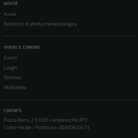
NOVITÀ
del sito e non
Avvisi
possono
essere
Bollettino di allerta meteoidrologica
disabilitati.
Questi cookie
non raccolgono
VIVERE IL COMUNE
informazioni
Eventi
personali.
Luoghi
Territorio
Terze parti
Multimedia
Questi cookie
sono
impostati da
una serie di
CONTATTI
servizi esterni
Piazza Berni, 2 51035 Lamporecchio (PT)
(si veda la
Codice fiscale / Partita Iva: 00300620473
Cookie policy