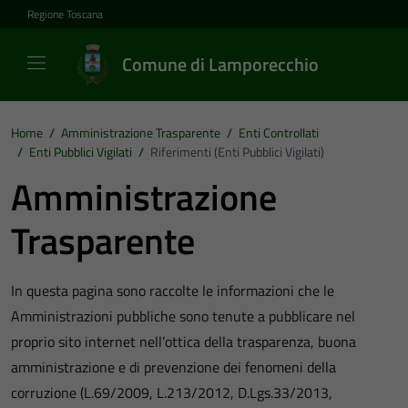
Vai ai contenuti
Vai al footer
Regione Toscana
Comune di Lamporecchio
Home
/
Amministrazione Trasparente
/
Enti Controllati
/
Enti Pubblici Vigilati
/
Riferimenti (Enti Pubblici Vigilati)
Amministrazione
Trasparente
In questa pagina sono raccolte le informazioni che le
Amministrazioni pubbliche sono tenute a pubblicare nel
proprio sito internet nell’ottica della trasparenza, buona
amministrazione e di prevenzione dei fenomeni della
corruzione (L.69/2009, L.213/2012, D.Lgs.33/2013,