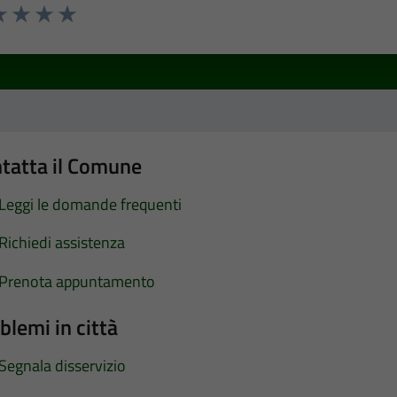
a 1 stelle su 5
luta 2 stelle su 5
Valuta 3 stelle su 5
Valuta 4 stelle su 5
Valuta 5 stelle su 5
tatta il Comune
Leggi le domande frequenti
Richiedi assistenza
Prenota appuntamento
blemi in città
Segnala disservizio