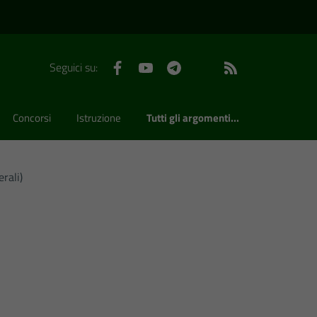
Facebook
YouTube
Telegram
WhatsApp
Feed RSS
Seguici su:
Concorsi
Istruzione
Tutti gli argomenti...
rali)