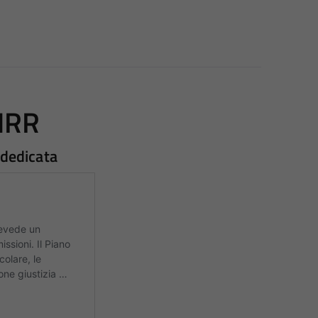
NRR
 dedicata