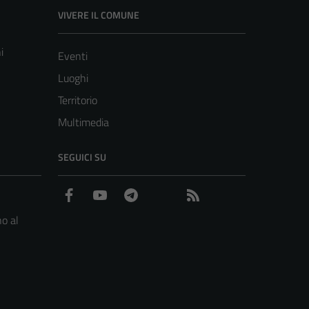
VIVERE IL COMUNE
i
Eventi
Luoghi
Territorio
Multimedia
SEGUICI SU
Facebook
YouTube
Telegram
WhatsApp
Feed RSS
o al