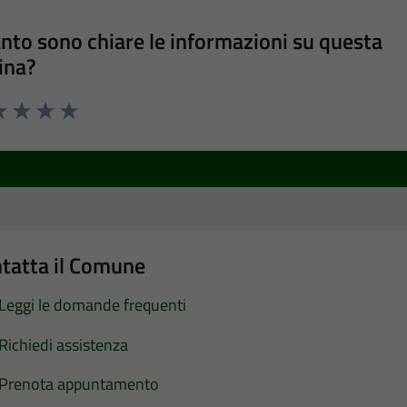
nto sono chiare le informazioni su questa
ina?
a 1 stelle su 5
luta 2 stelle su 5
Valuta 3 stelle su 5
Valuta 4 stelle su 5
Valuta 5 stelle su 5
tatta il Comune
Leggi le domande frequenti
Richiedi assistenza
Prenota appuntamento