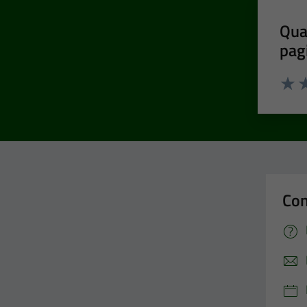
Qua
pag
Valut
Va
Con