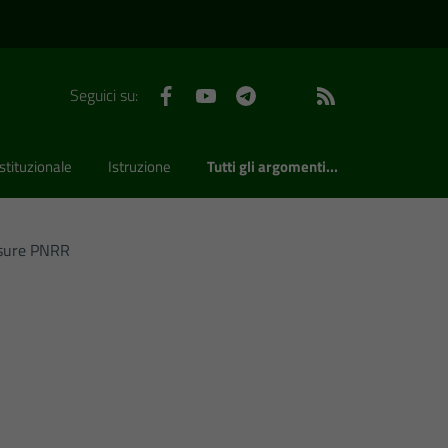
Facebook
YouTube
Telegram
WhatsApp
Feed RSS
Seguici su:
stituzionale
Istruzione
Tutti gli argomenti...
isure PNRR