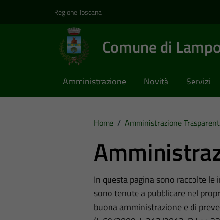
Vai ai contenuti
Vai al footer
Regione Toscana
Comune di Lampo
Amministrazione
Novità
Servizi
Home
/
Amministrazione Trasparent
Amministraz
In questa pagina sono raccolte le
sono tenute a pubblicare nel propri
buona amministrazione e di preve