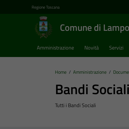
Vai ai contenuti
Vai al footer
Regione Toscana
Comune di Lampo
Amministrazione
Novità
Servizi
Home
/
Amministrazione
/
Documen
Bandi Social
Tutti i Bandi Sociali