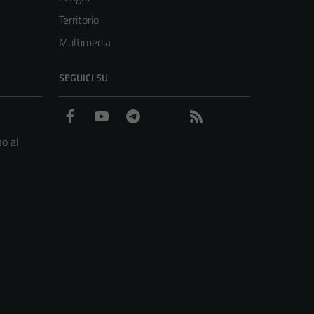
Territorio
Multimedia
SEGUICI SU
Facebook
YouTube
Telegram
WhatsApp
Feed RSS
o al