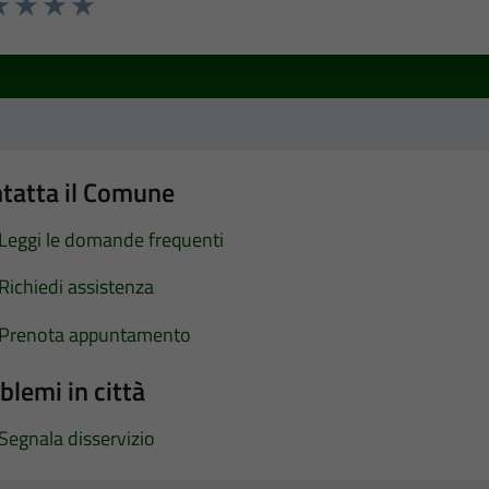
a 1 stelle su 5
luta 2 stelle su 5
Valuta 3 stelle su 5
Valuta 4 stelle su 5
Valuta 5 stelle su 5
tatta il Comune
Leggi le domande frequenti
Richiedi assistenza
Prenota appuntamento
blemi in città
Segnala disservizio