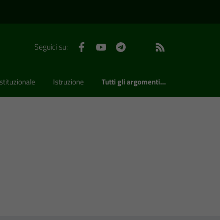
Facebook
YouTube
Telegram
WhatsApp
Feed RSS
Seguici su:
stituzionale
Istruzione
Tutti gli argomenti...