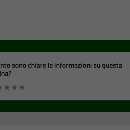
a
nto sono chiare le informazioni su questa
ina?
a 1 stelle su 5
luta 2 stelle su 5
Valuta 3 stelle su 5
Valuta 4 stelle su 5
Valuta 5 stelle su 5