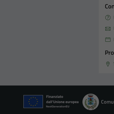
Con
Pro
Comun