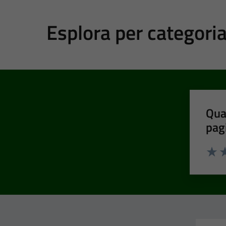
Esplora per categori
Qua
pag
Valut
Va