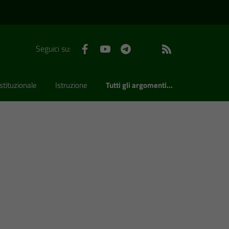
Facebook
YouTube
Telegram
WhatsApp
Feed RSS
Seguici su:
stituzionale
Istruzione
Tutti gli argomenti...