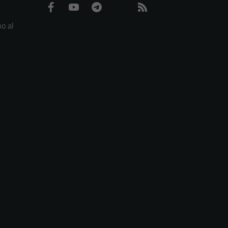
Facebook
YouTube
Telegram
WhatsApp
Feed RSS
o al