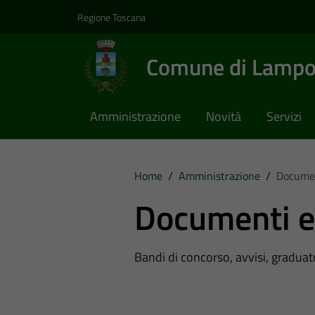
Vai ai contenuti
Vai al footer
Regione Toscana
Comune di Lampo
Amministrazione
Novità
Servizi
Home
/
Amministrazione
/
Documen
Documenti e
Bandi di concorso, avvisi, graduato