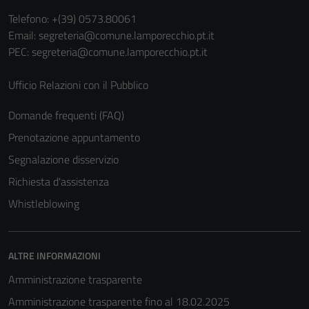
Telefono:
+(39) 0573.80061
Email:
segreteria@comune.lamporecchio.pt.it
PEC:
segreteria@comune.lamporecchio.pt.it
Ufficio Relazioni con il Pubblico
Domande frequenti (FAQ)
Prenotazione appuntamento
Segnalazione disservizio
Richiesta d'assistenza
Whistleblowing
Tecnici
ALTRE INFORMAZIONI
Questi cookie
Amministrazione trasparente
sono necessari
per il
Amministrazione trasparente fino al 18.02.2025