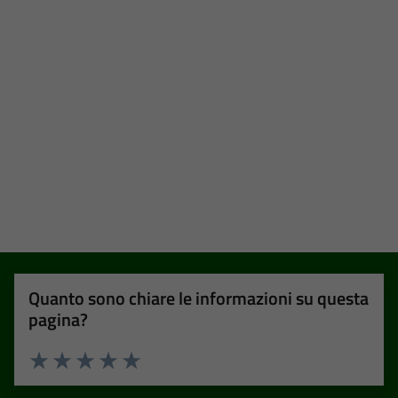
Quanto sono chiare le informazioni su questa
pagina?
Valuta 1 stelle su 5
Valuta 2 stelle su 5
Valuta 3 stelle su 5
Valuta 4 stelle su 5
Valuta 5 stelle su 5