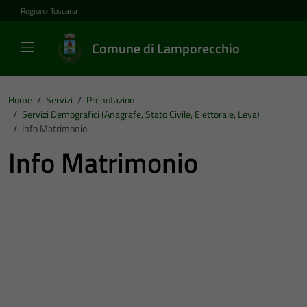
Vai ai contenuti
Vai al footer
Regione Toscana
Comune di Lamporecchio
Home
/
Servizi
/
Prenotazioni
/
Servizi Demografici (Anagrafe, Stato Civile, Elettorale, Leva)
/
Info Matrimonio
Info Matrimonio