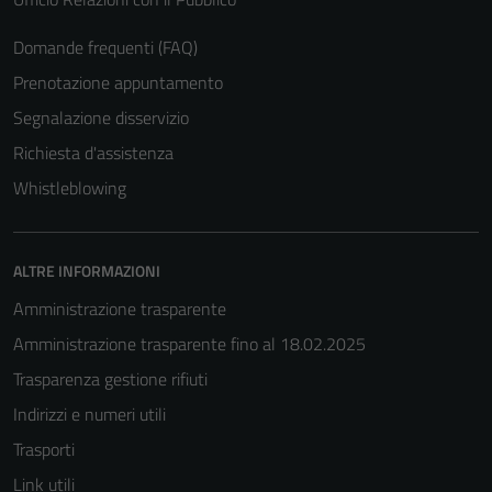
essere
disabilitati.
Domande frequenti (FAQ)
Questi cookie
Prenotazione appuntamento
non raccolgono
Segnalazione disservizio
informazioni
personali.
Richiesta d'assistenza
Whistleblowing
Terze parti
Questi cookie
ALTRE INFORMAZIONI
sono
impostati da
Amministrazione trasparente
una serie di
Amministrazione trasparente fino al 18.02.2025
servizi esterni
Trasparenza gestione rifiuti
(si veda la
Cookie policy
Indirizzi e numeri utili
estesa per i
Trasporti
dettagli) e
Link utili
possono