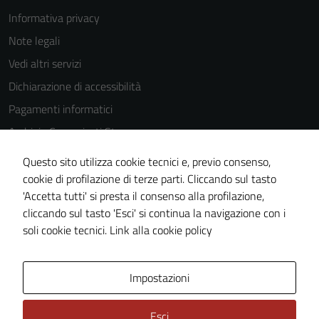
essere
Informativa privacy
utilizzati
Note legali
anche per la
Vedi altri servizi
profilazione.
La
Dichiarazione di accessibilità
disabilitazione
Pagamenti informatici
di questi
Archivio Comunicati Stampa
cookies può
peggiore la
Questo sito utilizza cookie tecnici e, previo consenso,
navigazione e
cookie di profilazione di terze parti. Cliccando sul tasto
SEGUICI SU
la fruizione
'Accetta tutti' si presta il consenso alla profilazione,
delle
Facebook
YouTube
Telegram
WhatsApp
Feed RSS
cliccando sul tasto 'Esci' si continua la navigazione con i
funzionalità
soli cookie tecnici.
Link alla cookie policy
del sito.
Mappa del sito
Statistiche
Piano di miglioramento
del sito
Impostazioni
Experience
In order for
Esci