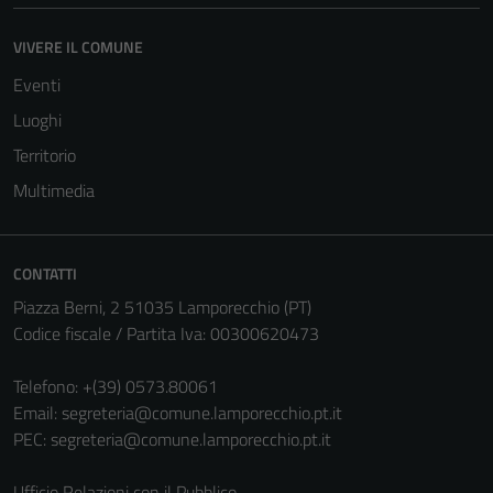
VIVERE IL COMUNE
Eventi
Luoghi
Territorio
Multimedia
CONTATTI
Piazza Berni, 2 51035 Lamporecchio (PT)
Tecnici
Codice fiscale / Partita Iva: 00300620473
Questi cookie
sono necessari
Telefono:
+(39) 0573.80061
per il
Email:
segreteria@comune.lamporecchio.pt.it
funzionamento
PEC:
segreteria@comune.lamporecchio.pt.it
del sito e non
possono
Ufficio Relazioni con il Pubblico