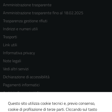
Amministrazione trasparente
Amministrazione trasparente fino al 18.02.2025
Trasparenza gestione rifiuti
Indirizzi e numeri utili
Trasporti
Link utili
Informativa privacy
Note legali
Vedi altri servizi
Dichiarazione di accessibilità
Pagamenti informatici
Archivio Comunicati Stampa
Tecnici
Questi cookie
Questo sito utilizza cookie tecnici e, previo consenso,
sono necessari
cookie di profilazione di terze parti. Cliccando sul tasto
SEGUICI SU