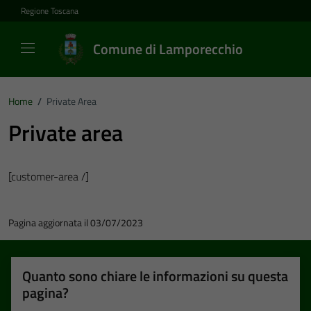
Vai ai contenuti
Vai al footer
Regione Toscana
Comune di Lamporecchio
Home
/
Private Area
Private area
[customer-area /]
Pagina aggiornata il 03/07/2023
Quanto sono chiare le informazioni su questa
pagina?